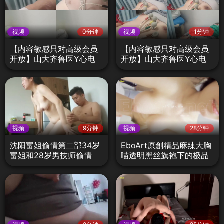
视频
0分钟
视频
1分钟
【内容敏感只对高级会员
【内容敏感只对高级会员
开放】山大齐鲁医Y心电
开放】山大齐鲁医Y心电
图检查不良医生偷拍门D
图检查不良医生偷拍门A
视频
9分钟
视频
28分钟
沈阳富姐偷情第二部34岁
EboArt原創精品麻辣大胸
富姐和28岁男技师偷情
喵透明黑丝旗袍下的极品
美巨乳