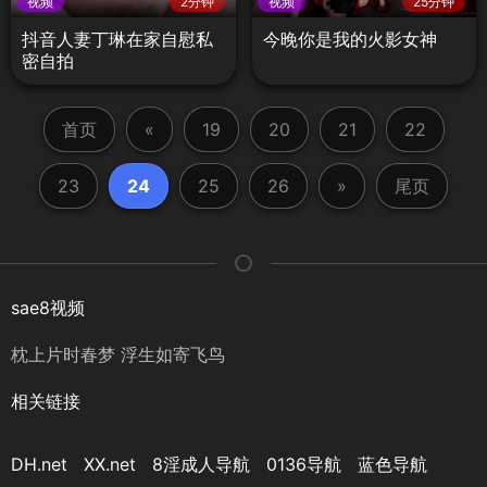
视频
2分钟
视频
25分钟
抖音人妻丁琳在家自慰私
今晚你是我的火影女神
密自拍
首页
«
19
20
21
22
23
24
25
26
»
尾页
sae8视频
枕上片时春梦 浮生如寄飞鸟
相关链接
DH.net
XX.net
8淫成人导航
0136导航
蓝色导航